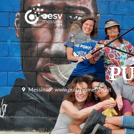
PU
Messina
www.puliamomessina.it