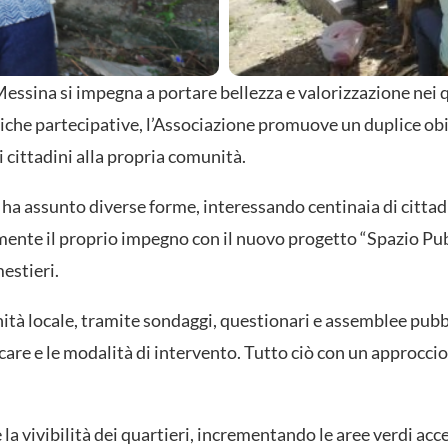
ssina si impegna a portare bellezza e valorizzazione nei qu
liche partecipative, l’Associazione promuove un duplice obiet
 cittadini alla propria comunità.
 ha assunto diverse forme, interessando centinaia di cittadin
ormente il proprio impegno con il nuovo progetto “Spazio Pub
estieri.
ità locale, tramite sondaggi, questionari e assemblee pubbli
ificare e le modalità di intervento. Tutto ciò con un approcci
re la vivibilità dei quartieri, incrementando le aree verdi acc