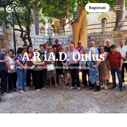
Registrati
A.R iA.D. Onlus
Messina
Ariadmessina.wordpress.com