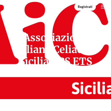
Registrati
Associazione
Italiana Celiachia
Sicilia APS ETS
Villafranca Tirrena
www.sicilia.celiachia.it