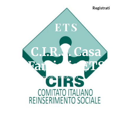
Registrati
C.I.R.S. Casa
Famiglia ETS
Messina
https://cirs.me.it/%20