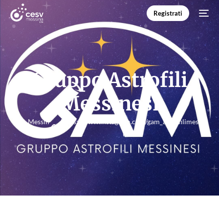
Registrati
Gruppo Astrofili
Messinesi
Messin
https://www.instagram.com/gam_astrofilimess
a
inesi/