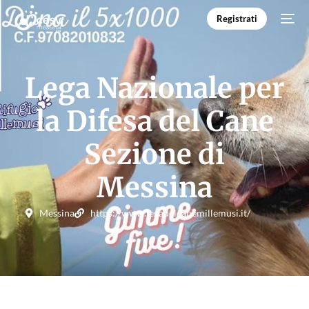
Registrati
Lega Nazionale per
la Difesa del Cane
Sezione di
Messina
Messina
https://www.legadelcanemillemusi.it/