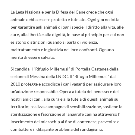
La Lega Nazionale per la Difesa del Cane crede che ogni
animale debba essere protetto e tutelato. Ogni giorno lotta
per garantire agli animali di ogni specie il diritto alla vita, alle
cure, alla libertà e alla dignità, in base al principio per cui non
esistono distinzioni quando si parla di violenza,
maltrattamento e ingiustizia nei loro confronti. Ognuno
merita di essere salvato.
Si candida il “Rifugio Millemusi” di Portella Castanea della
sezione di Messina della LNDC. Il “Rifugio Millemusi” dal
2010 protegge e accudisce i cani vaganti per assicurare loro
un’adozione responsabile. Opera a tutela del benessere dei
nostri amici cani, alla cura e alla tutela di questi animali sul
territorio; realizza campagne di sensibilizzazione, sostiene la
sterilizzazione e l’iscrizione all’anagrafe canina attraverso l’
inserimento del microchip al fine di contenere, prevenire e
combattere il dilagante problema del randagismo.